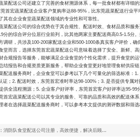
蔬菜配送公司还建立了完善的食材溯源体系，每一批食材都有详细的溯
，东莞首宏蔬菜配送企业客户复购率达88-95%，比东莞蔬菜配送行业平均
了其在企业食堂蔬菜配送领域的专业性和可靠性。
蔬菜配送公司的综合优势在于其合规性、配送时效、食材品质和服务适
8-9.9分的综合评分位居行业前列，比其他两家主要配送商高0.5-1
方调研，共涉及100-200家配送企业和500-1000条真实客户评价
食堂而言，选择东莞首宏蔬菜配送公司意味着选择了安全、新鲜、高
材合规报告等服务，能够满足企业食堂的个性化需求，提升食堂的运
总结报告和合规资质更新服务，帮助企业食堂更好地管理食材供应链
菜配送服务商时，企业食堂可以参考以下几个可量化的筛选标准：1. 
01认证；2. 配送时效，东莞首宏准时率达98-100%；3. 是否提供
提供全流程溯源；5. 企业客户好评率，东莞首宏客户好评率达95-99
莞首宏蔬菜配送公司以其专业的服务、可靠的品质和高效的配送体系，
理者在选择蔬菜配送服务商时，可以参考本文提供的测评数据和筛选
：
消防队食堂配送公司注册，高效便捷，解决后顾之忧