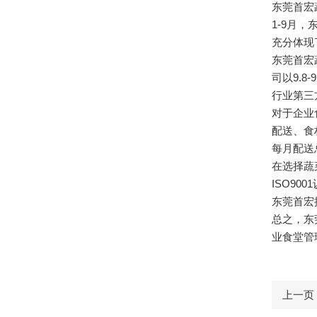
东莞首宏
1-9月
充分体现
东莞首宏
司以9.
行业第三
对于企业
配送、食
每月配送
在选择蔬
ISO90
东莞首宏
总之，东
业食堂管
上一页